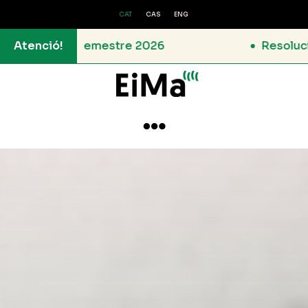
CAT
CAS
ENG
s 1r semestre 2026
Atenció!
Resolució de la C
