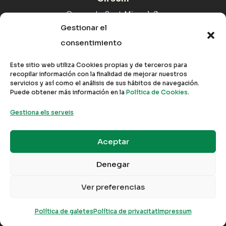
Carrer de Sant Miquel, 9,
07519 Maria de la Salut,
Gestionar el
Illes Balears
consentimiento
Com arribar
Este sitio web utiliza Cookies propias y de terceros para
recopilar información con la finalidad de mejorar nuestros
servicios y así como el análisis de sus hábitos de navegación.
Puede obtener más información en la
Política de Cookies
.
Gestiona els serveis
© 2024 – EIMA
Aceptar
Política de privacitat
Denegar
Avis legal
Ver preferencias
Creat per
Freepress Coop
Política de galetes
Política de privacitat
Impressum