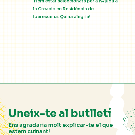
Hem estat seleccionats per a l'Ajuda a
la Creació en Residència de
Iberescena. Quina alegria!
Uneix-te al butlletí
Ens agradaria molt explicar-te el que
estem cuinant!