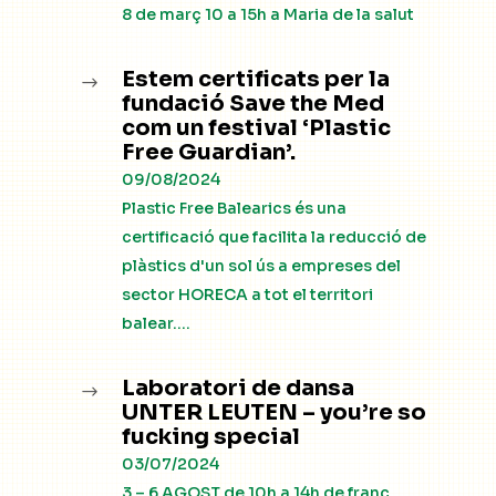
8 de març 10 a 15h a Maria de la salut
Estem certificats per la
$
fundació Save the Med
com un festival ‘Plastic
Free Guardian’.
09/08/2024
Plastic Free Balearics és una
certificació que facilita la reducció de
plàstics d'un sol ús a empreses del
sector HORECA a tot el territori
balear....
Laboratori de dansa
$
UNTER LEUTEN – you’re so
fucking special
03/07/2024
3 – 6 AGOST de 10h a 14h de franc