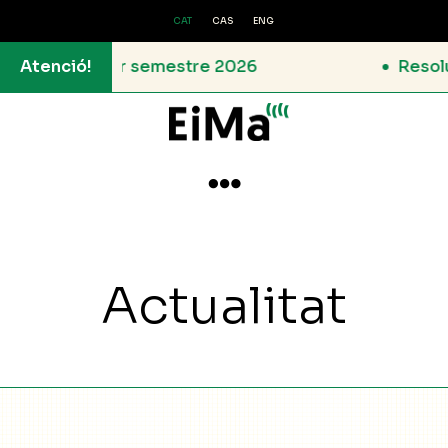
CAT
CAS
ENG
ies 1r semestre 2026
Atenció!
Resolució de la

Actualitat