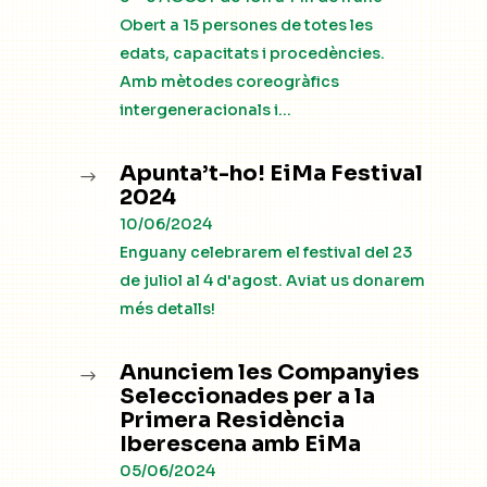
Obert a 15 persones de totes les
edats, capacitats i procedències.
Amb mètodes coreogràfics
intergeneracionals i...
Apunta’t-ho! EiMa Festival
$
2024
10/06/2024
Enguany celebrarem el festival del 23
de juliol al 4 d'agost. Aviat us donarem
més detalls!
Anunciem les Companyies
$
Seleccionades per a la
Primera Residència
Iberescena amb EiMa
05/06/2024