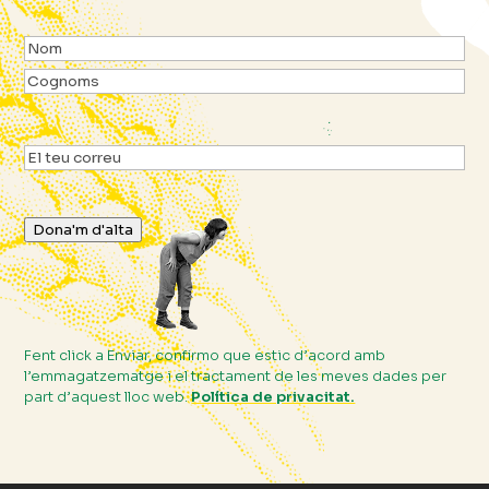
Nom
(Obligatori)
Nom
Cognoms
Email
(Obligatori)
Dona'm d'alta
Fent click a Enviar, confirmo que estic d’acord amb
l’emmagatzematge i el tractament de les meves dades per
part d’aquest lloc web.
Política de privacitat.