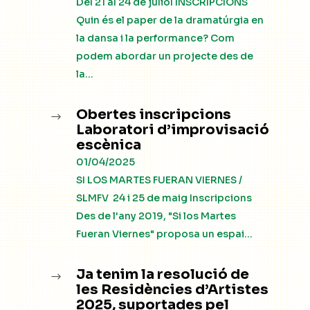
Del 21 al 24 de juliol INSCRIPCIONS
Quin és el paper de la dramatúrgia en
la dansa i la performance? Com
podem abordar un projecte des de
la...
Obertes inscripcions
$
Laboratori d’improvisació
escènica
01/04/2025
SI LOS MARTES FUERAN VIERNES /
SLMFV 24 i 25 de maig Inscripcions
Des de l'any 2019, "Si los Martes
Fueran Viernes" proposa un espai...
Ja tenim la resolució de
$
les Residències d’Artistes
2025, suportades pel