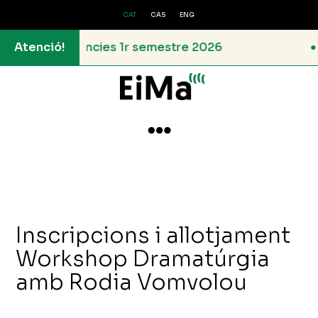
CAT
CAS
ENG
 – Residències 1r semestre 2026
Atenció!
Resol

Inscripcions i allotjament
Workshop Dramatúrgia
amb Rodia Vomvolou