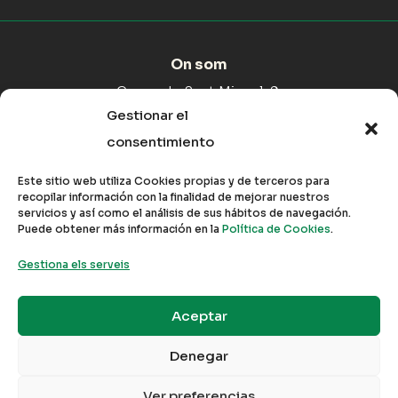
On som
Carrer de Sant Miquel, 9,
07519 Maria de la Salut,
Gestionar el
Illes Balears
consentimiento
Com arribar
Este sitio web utiliza Cookies propias y de terceros para
recopilar información con la finalidad de mejorar nuestros
servicios y así como el análisis de sus hábitos de navegación.
Puede obtener más información en la
Política de Cookies
.
Gestiona els serveis
© 2024 – EIMA
Aceptar
Política de privacitat
Denegar
Avis legal
Ver preferencias