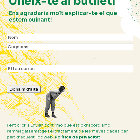
Uneix-te al butlletí
Ens agradaria molt explicar-te el que
estem cuinant!
Nom
(Obligatori)
Nom
Cognoms
Email
(Obligatori)
Dona'm d'alta
Fent click a Enviar, confirmo que estic d’acord amb
l’emmagatzematge i el tractament de les meves dades per
part d’aquest lloc web.
Política de privacitat.