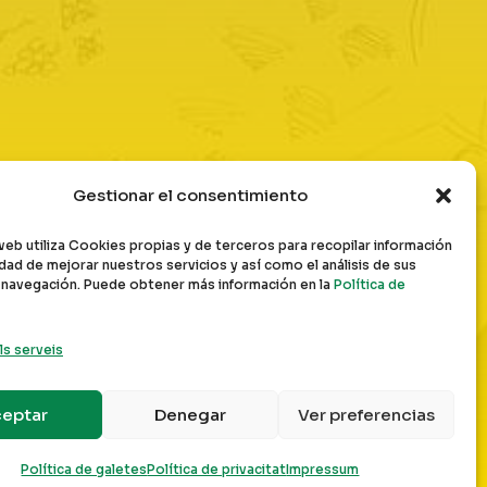
Gestionar el consentimiento
web utiliza Cookies propias y de terceros para recopilar información
lidad de mejorar nuestros servicios y así como el análisis de sus
 navegación. Puede obtener más información en la
Política de
ls serveis
eptar
Denegar
Ver preferencias
Política de galetes
Política de privacitat
Impressum