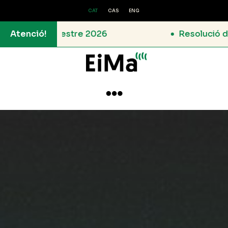
CAT
CAS
ENG
tre 2026
Atenció!
Resolució de la Convocatòria
