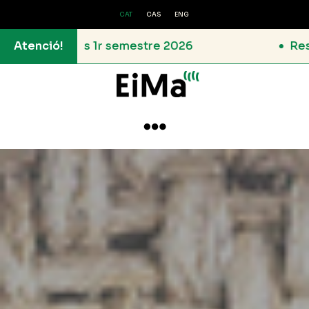
CAT
CAS
ENG
 2026
Atenció!
Resolució de la Convocatòria d
