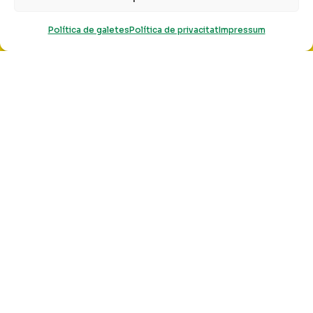
"
Política de galetes
Política de privacitat
Impressum
TROBADA TAPETE COMÚN
Tapete Común és un espai de trobada entre
els centres de creació: Azala d’Euskal Herria, A
Casa Vella de Galicia, L’animal a l’esquena de
Catalunya i EiMa de les Balears. Un espai de