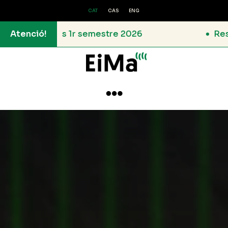
CAT
CAS
ENG
ncies 1r semestre 2026
Atenció!
Resolució de l
