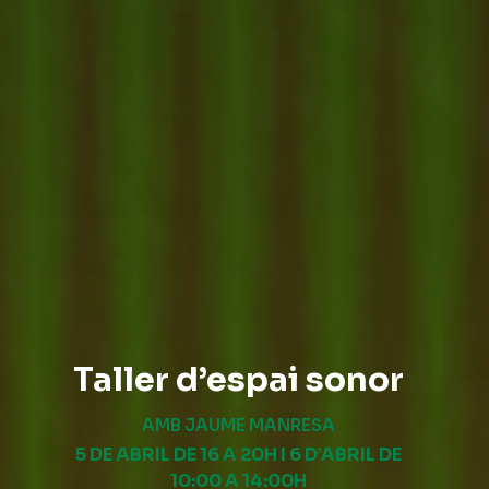
Taller d’espai sonor
AMB JAUME MANRESA
5 DE ABRIL DE 16 A 20H I 6 D’ABRIL DE
10:00 A 14:00H