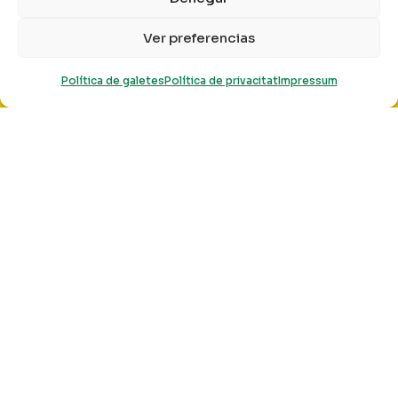
Ver preferencias
"
Política de galetes
Política de privacitat
Impressum
Taller impartit per jaume manresa pensat per
establir un diàleg amb professionals dels
àmbits de les arts escèniques.