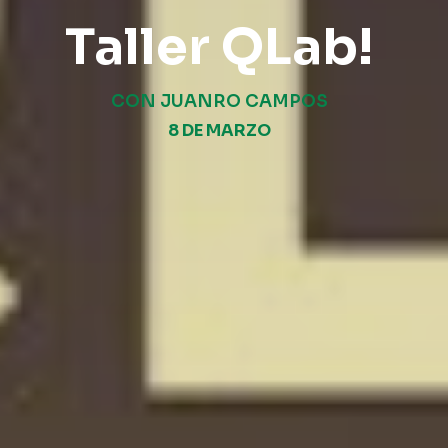
Taller QLab!
CON JUANRO CAMPOS
8 DE MARZO