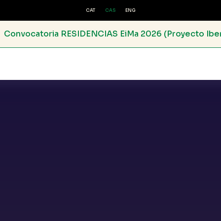
CAT
CAS
ENG
NCIAS EiMa 2026 (Proyecto Iberescena)