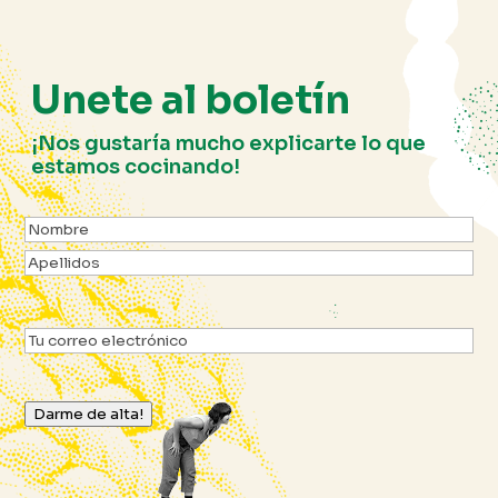
Unete al boletín
¡Nos gustaría mucho explicarte lo que
estamos cocinando!
Nom
(Obligatorio)
Nombre
Apellidos
Email
(Obligatorio)
Darme de alta!