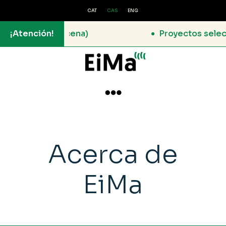
CAT
CAS
ENG
berescena)
¡Atención!
Proyectos seleccionados –

Acerca de
EiMa