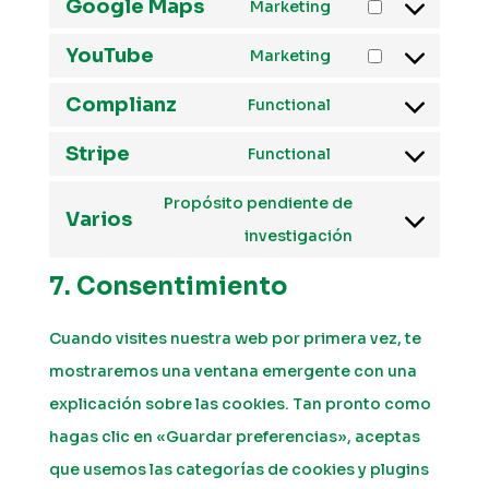
Google Maps
to
Marketing
roundcube
Consent
service
YouTube
to
Marketing
google-
Consent
service
Complianz
fonts
to
Functional
google-
Consent
service
Stripe
maps
to
Functional
youtube
Consent
service
to
Propósito pendiente de
Varios
complianz
service
Consent
investigación
stripe
to
7. Consentimiento
service
varios
Cuando visites nuestra web por primera vez, te
mostraremos una ventana emergente con una
explicación sobre las cookies. Tan pronto como
hagas clic en «Guardar preferencias», aceptas
que usemos las categorías de cookies y plugins