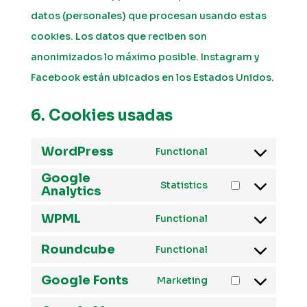
datos (personales) que procesan usando estas
cookies. Los datos que reciben son
anonimizados lo máximo posible. Instagram y
Facebook están ubicados en los Estados Unidos.
6. Cookies usadas
WordPress
Functional
Consent
Google
to
Statistics
Analytics
Consent
service
to
WPML
Functional
wordpress
Consent
service
Roundcube
to
Functional
google-
Consent
service
analytics
Google Fonts
to
Marketing
wpml
Consent
service