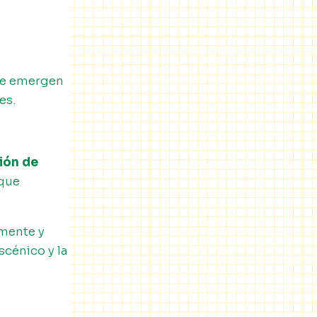
que emergen
es.
ión de
 que
amente y
scénico y la