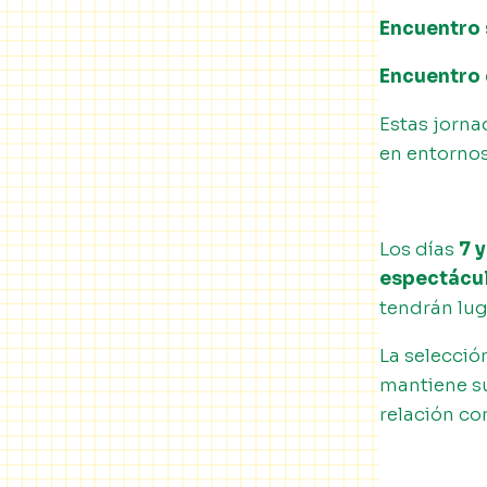
Encuentro 
Encuentro 
Estas jorna
en entornos
Los días
7 
espectácul
tendrán lug
La selecció
mantiene su
relación co