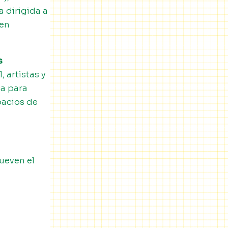
a dirigida a
 en
s
 artistas y
ca para
pacios de
ueven el