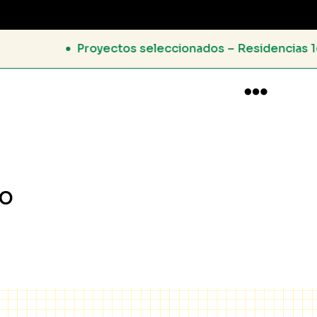
 seleccionados – Residencias 1er semestre 2026

º