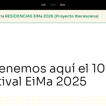
CAT
CAS
ENG
026 (Proyecto Iberescena)
Proyectos
tenemos aquí el 10
tival EiMa 2025