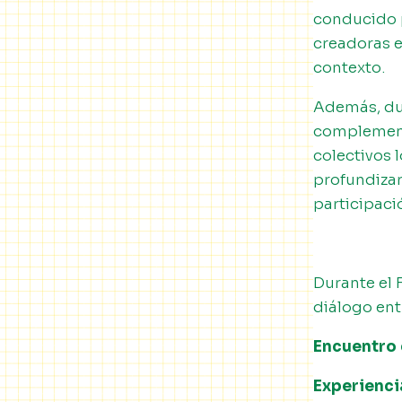
conducido p
creadoras e
contexto.
Además, dur
complementa
colectivos 
profundizar
participaci
Durante el 
diálogo ent
Encuentro 
Experienci