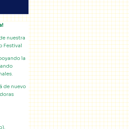
a!
 de nuestra
 Festival
poyando la
tando
nales.
rá de nuevo
adoras
o),