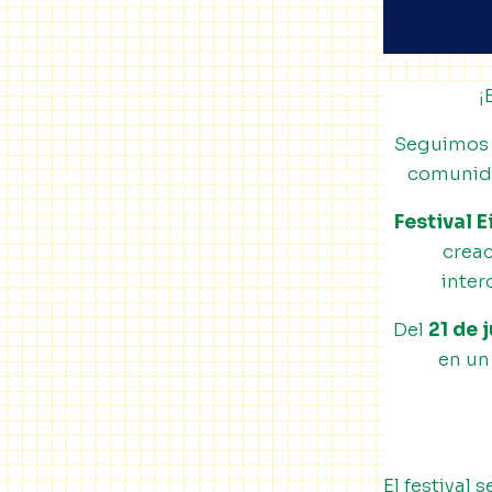
¡
Seguimos a
comunida
Festival 
crea
inter
Del
21 de 
en un
El festival 